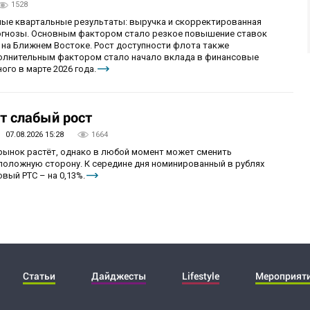
1528
ные квартальные результаты: выручка и скорректированная
огнозы. Основным фактором стало резкое повышение ставок
 на Ближнем Востоке. Рост доступности флота также
олнительным фактором стало начало вклада в финансовые
ого в марте 2026 года.
т слабый рост
07.08.2026 15:28
1664
 рынок растёт, однако в любой момент может сменить
положную сторону. К середине дня номинированный в рублях
вый РТС – на 0,13%.
Статьи
Дайджесты
Lifestyle
Мероприят