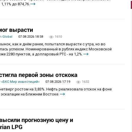
 1,11% до 874,76.
мог вырасти
 Global
07.08.2026 18:58
1610
рынок, как и днём ранее, попытался вырасти с утра, но во
алась успехом. Номинированный в рублях индекс Московской
же 2280 пунктов, а долларовый РТС - на 1,2%.
стигла первой зоны отскока
 «БКС Мир инвестиций»
07.08.2026 17:19
1632
четверг ростом на 3,83%. Нефть реализовала отскок на фоне
 эскалации на Ближнем Востоке.
овысили прогнозную цену и
rian LPG