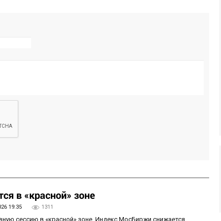
ся в «красной» зоне
026 19:35
1311
овную сессию в «красной» зоне. Индекс МосБиржи снижается