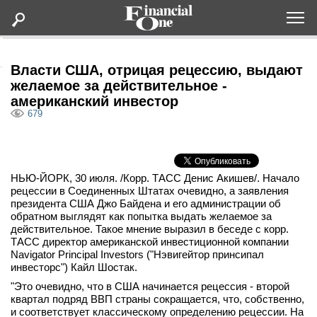
Оформить подписку
Власти США, отрицая рецессию, выдают
желаемое за действительное -
американский инвестор
Статьи
679
Дайджесты
НЬЮ-ЙОРК, 30 июля. /Корр. ТАСС Денис Акишев/. Начало
Lifestyle
рецессии в Соединенных Штатах очевидно, а заявления
президента США Джо Байдена и его администрации об
Мероприятия
обратном выглядят как попытка выдать желаемое за
действительное. Такое мнение выразил в беседе с корр.
ТАСС директор американской инвестиционной компании
Новости
Navigator Principal Investors ("Нэвигейтор принсипал
инвесторс") Кайл Шостак.
"Это очевидно, что в США начинается рецессия - второй
Интервью
квартал подряд ВВП страны сокращается, что, собственно,
и соответствует классическому определению рецессии. На