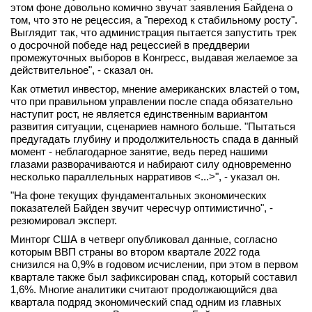
этом фоне довольно комично звучат заявления Байдена о
вконтакте
том, что это не рецессия, а "переход к стабильному росту".
телеграм
Выглядит так, что администрация пытается запустить трек
о досрочной победе над рецессией в преддверии
промежуточных выборов в Конгресс, выдавая желаемое за
Стать автором
действительное", - сказал он.
Вход
Как отметил инвестор, мнение американских властей о том,
что при правильном управлении после спада обязательно
наступит рост, не является единственным вариантом
развития ситуации, сценариев намного больше. "Пытаться
предугадать глубину и продолжительность спада в данный
момент - неблагодарное занятие, ведь перед нашими
глазами разворачиваются и набирают силу одновременно
несколько параллельных нарративов <...>", - указал он.
"На фоне текущих фундаментальных экономических
показателей Байден звучит чересчур оптимистично", -
резюмировал эксперт.
Минторг США в четверг опубликовал данные, согласно
которым ВВП страны во втором квартале 2022 года
снизился на 0,9% в годовом исчислении, при этом в первом
квартале также был зафиксирован спад, который составил
1,6%. Многие аналитики считают продолжающийся два
квартала подряд экономический спад одним из главных