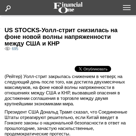
Оформить подписку
US STOCKS-Уолл-стрит снизилась на
фоне новой волны напряженности
между США и КНР
Статьи
695
Дайджесты
(Рейтер) Уолл-стрит закрылась снижением в четверг, на
Lifestyle
следующий день после того, как достигла двухмесячных
максимумов, на фоне новой волны напряженности в
Мероприятия
отношениях между США и КНР, вызвавшей опасения в
достижении соглашения в торговле между двумя
крупнейшими экономиками мира.
Новости
Президент США Дональд Трамп сказал, что Соединенные
Штаты отреагируют решительно, если Китай введет в
Гонконге законы о национальной безопасности в ответ на
Интервью
прошлогодние, зачастую насильственные,
продемократические протесты.