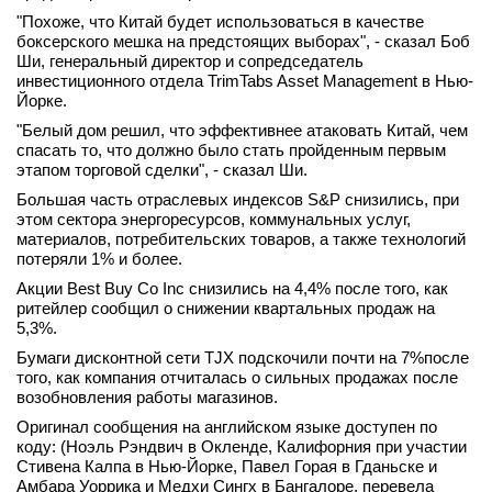
"Похоже, что Китай будет использоваться в качестве
вконтакте
телеграм
боксерского мешка на предстоящих выборах", - сказал Боб
Ши, генеральный директор и сопредседатель
инвестиционного отдела TrimTabs Asset Management в Нью-
Стать автором
Йорке.
"Белый дом решил, что эффективнее атаковать Китай, чем
Вход
спасать то, что должно было стать пройденным первым
этапом торговой сделки", - сказал Ши.
Большая часть отраслевых индексов S&P снизились, при
этом сектора энергоресурсов, коммунальных услуг,
материалов, потребительских товаров, а также технологий
потеряли 1% и более.
Акции Best Buy Co Inc снизились на 4,4% после того, как
ритейлер сообщил о снижении квартальных продаж на
5,3%.
Бумаги дисконтной сети TJX подскочили почти на 7%после
того, как компания отчиталась о сильных продажах после
возобновления работы магазинов.
Оригинал сообщения на английском языке доступен по
коду: (Ноэль Рэндвич в Окленде, Калифорния при участии
Стивена Калпа в Нью-Йорке, Павел Горая в Гданьске и
Амбара Уоррика и Медхи Сингх в Бангалоре, перевела