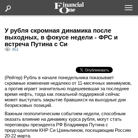
Оформить подписку
У рубля скромная динамика после
выходных, в фокусе недели - ФРС и
встреча Путина с Си
Статьи
451
Дайджесты
(Рейтер) Рубль в начале понедельника показывает
Lifestyle
скромные изменения недалеко от 11-месячных минимумов,
а против играет значительно подешевевшая за последнее
Мероприятия
время нефть, тогда как локальной поддержкой сейчас
может выступать закрытие бравшихся на выходные дни
безрисковых позиций.
Новости
Важным геополитическим событием недели, способным
оказать влияние на динамику курса рубля, могут стать
переговоры президента РФ Владимира Путина с
Интервью
председателем КНР Си Цзиньпином, посещающим Россию
20-22 марта.