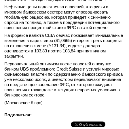
Нефтяные цены падают из-за опасений, что риски в
мировом банковском секторе могут спровоцировать
глобальную рецессию, которая приведет к снижению
спроса на топливо, а также в преддверии потенциального
повышения процентной ставки ФРС на этой неделе.
На форексе валюта США сейчас показывает минимальные
изменения в паре с евро ($1,0665) и теряет треть процента
по отношению к иене (Y131,34), индекс доллара
оценивается в 103,83 против 103,84 при пятничном
закрытии.
Первоначальный оптимизм после новостей о покупке
банком UBS проблемного Credit Suisse и усилий мировых
финансовых властей по сдерживанию банковского кризиса
уже несколько иссяк, а инвесторы переключают внимание
на предстоящее заседание ФРС, от которого ожидают
повышения ставки даже в текущих непростых условиях в
банковском секторе.
(Московское бюро)
Поделиться: