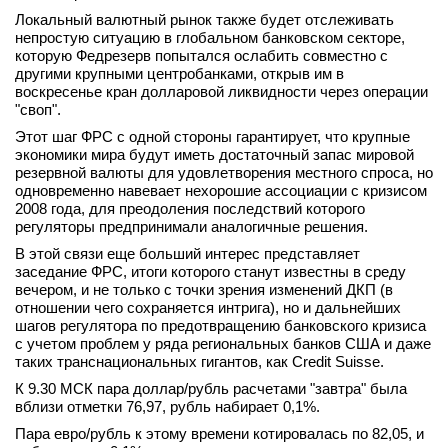
Локальный валютный рынок также будет отслеживать
вконтакте
телеграм
непростую ситуацию в глобальном банковском секторе,
которую Федрезерв попытался ослабить совместно с
другими крупными центробанками, открыв им в
Стать автором
воскресенье кран долларовой ликвидности через операции
"своп".
Вход
Этот шаг ФРС с одной стороны гарантирует, что крупные
экономики мира будут иметь достаточный запас мировой
резервной валюты для удовлетворения местного спроса, но
одновременно навевает нехорошие ассоциации с кризисом
2008 года, для преодоления последствий которого
регуляторы предпринимали аналогичные решения.
В этой связи еще больший интерес представляет
заседание ФРС, итоги которого станут известны в среду
вечером, и не только с точки зрения изменений ДКП (в
отношении чего сохраняется интрига), но и дальнейших
шагов регулятора по предотвращению банковского кризиса
с учетом проблем у ряда региональных банков США и даже
таких транснациональных гигантов, как Credit Suisse.
К 9.30 МСК пара доллар/рубль расчетами "завтра" была
вблизи отметки 76,97, рубль набирает 0,1%.
Пара евро/рубль к этому времени котировалась по 82,05, и