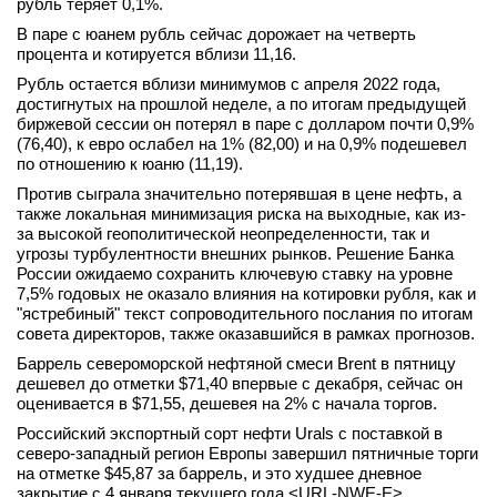
рубль теряет 0,1%.
В паре с юанем рубль сейчас дорожает на четверть
процента и котируется вблизи 11,16.
Рубль остается вблизи минимумов с апреля 2022 года,
достигнутых на прошлой неделе, а по итогам предыдущей
биржевой сессии он потерял в паре с долларом почти 0,9%
(76,40), к евро ослабел на 1% (82,00) и на 0,9% подешевел
по отношению к юаню (11,19).
Против сыграла значительно потерявшая в цене нефть, а
также локальная минимизация риска на выходные, как из-
за высокой геополитической неопределенности, так и
угрозы турбулентности внешних рынков. Решение Банка
России ожидаемо сохранить ключевую ставку на уровне
7,5% годовых не оказало влияния на котировки рубля, как и
"ястребиный" текст сопроводительного послания по итогам
совета директоров, также оказавшийся в рамках прогнозов.
Баррель североморской нефтяной смеси Brent в пятницу
дешевел до отметки $71,40 впервые с декабря, сейчас он
оценивается в $71,55, дешевея на 2% с начала торгов.
Российский экспортный сорт нефти Urals с поставкой в
северо-западный регион Европы завершил пятничные торги
на отметке $45,87 за баррель, и это худшее дневное
закрытие с 4 января текущего года <URL-NWE-E>.