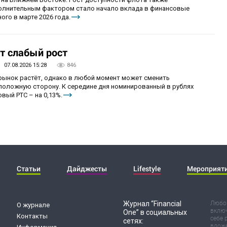
олнительным фактором стало начало вклада в финансовые
ого в марте 2026 года.
т слабый рост
07.08.2026 15:28
846
 рынок растёт, однако в любой момент может сменить
положную сторону. К середине дня номинированный в рублях
вый РТС – на 0,13%.
Статьи
Дайджесты
Lifestyle
Мероприят
Журнал “Financial
Любог
О журнале
включ
One” в социальных
Контакты
себе 
сетях:
вложе