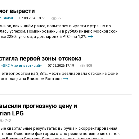
мог вырасти
 Global
07.08.2026 18:58
775
рынок, как и днём ранее, попытался вырасти с утра, но во
алась успехом. Номинированный в рублях индекс Московской
же 2280 пунктов, а долларовый РТС - на 1,2%.
стигла первой зоны отскока
 «БКС Мир инвестиций»
07.08.2026 17:19
808
четверг ростом на 3,83%. Нефть реализовала отскок на фоне
 эскалации на Ближнем Востоке.
овысили прогнозную цену и
rian LPG
743
ные квартальные результаты: выручка и скорректированная
огнозы. Основным фактором стало резкое повышение ставок
 на Ближнем Востоке. Рост доступности флота также