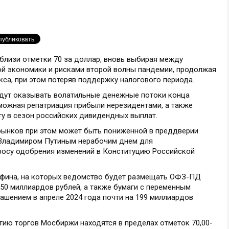
вблизи отметки 70 за доллар, вновь выбирая между
ой экономики и рисками второй волны пандемии, продолжая
кса, при этом потеряв поддержку налогового периода.
будут оказывать волатильные денежные потоки конца
озможная репатриация прибыли нерезидентами, а также
ту в сезон российских дивидендных выплат.
рынков при этом может быть пониженной в преддверии
Владимиром Путиным нерабочим днем для
росу одобрения изменений в Конституцию Российской
нфина, на которых ведомство будет размещать ОФЗ-ПД
 50 миллиардов рублей, а также бумаги с переменным
ашением в апреле 2024 года почти на 199 миллиардов
тию торгов Мосбиржи находятся в пределах отметок 70,00-