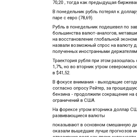
70,20 , тогда как предыдущая биржевая
В понедельник рубль потерял к доллару
паре с евро (78,69).
Рубль в понедельник подешевел по зав
большинства валют-аналогов, метавши
на восстановление глобальной эконом
назвали возможный спрос на валюту д
полученных иностранными держателями
Траектория рубля при этом разошлась 
1,7%, но во вторник утром североморск
в $41,52.
В фокусе внимания - выходящие сегодн
согласно опросу Рейтер, за прошедшую
бензина - продолжили сокращение на 
ограничений в США.
На форексе утром вторника доллар США
развивающиеся валюты
показывают в основном смешанную ди
оказали вышедшие лучше прогнозов ию