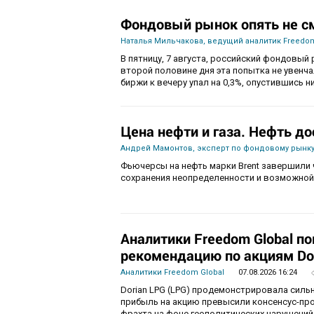
Фондовый рынок опять не с
Наталья Мильчакова, ведущий аналитик Freedom
В пятницу, 7 августа, российский фондовый 
второй половине дня эта попытка не увенч
биржи к вечеру упал на 0,3%, опустившись ни
Цена нефти и газа. Нефть до
Андрей Мамонтов, эксперт по фондовому рынку
Фьючерсы на нефть марки Brent завершили 
сохранения неопределенности и возможной
Аналитики Freedom Global п
рекомендацию по акциям Do
Аналитики Freedom Global
07.08.2026 16:24
Dorian LPG (LPG) продемонстрировала силь
прибыль на акцию превысили консенсус-пр
фрахта на фоне геополитических нарушений