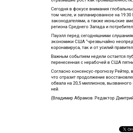
отразившие рост как промышленности, т
Сегодня в фокусе внимания глобальны
том числе, и запланированное на 19.
законодателями, а также июньские ам
региона Среднего Запада и потребител
Пауэлл перед сегодняшними слушаниям
экономики США "чрезвычайно неопреде
коронавируса, так и от усилий правит
Важным событием недели остается пуб
перенесенная с нерабочей в США пятни
Согласно консенсус-прогнозу Рейтер, 
что отразит продолжение восстановле
обвала на 20,5 миллионов, вызванног
ней.
(Владимир Абрамов. Редактор Дмитри