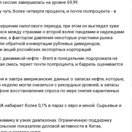
 сессия завершилась на уровне 69,99.
 чуть более четверти процента, и почти полпроцента - в
ершении налогового периода, при этом он выглядел хуже
хся между страхами о второй волне пандемии и надеждами
ики, а фактором давления некоторые участники рынка
ля обратной конвертации рублевых дивидендов,
 акций российских экспортных корпораций.
с динамикой нефти - Brent в понедельник подорожала на
ая смесь теряет почти полпроцента, и баррель оценивается
я и завтра американские данные о запасах нефти, которые,
 неделю могли снизиться с рекордных уровней, а запасы
фоне восстановления спроса по мере снятия карантинных
 набирает более 0,1% в парах с евро и иеной. Сырьевые и
намику в узких диапазонах. Ограниченную поддержку
ньские показатели деловой активности в Китае,