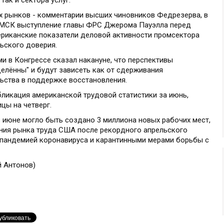
ак и сектора услуг.
х рынков - комментарии высших чиновников Федрезерва, в
30 МСК выступление главы ФРС Джерома Пауэлла перед
ериканские показатели деловой активности промсектора
ьского доверия.
и в Конгрессе сказал накануне, что перспективы
лённы" и будут зависеть как от сдерживания
ельства в поддержке восстановления.
ликация американской трудовой статистики за июнь,
цы на четверг.
в июне могло быть создано 3 миллиона новых рабочих мест,
ния рынка труда США после рекордного апрельского
о пандемией коронавируса и карантинными мерами борьбы с
й Антонов)