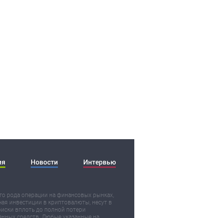
ия
Новости
Интервью
о рода операции на финансовых рынках,
ая инвестиции в криптовалюты, несут в
риски вплоть до полной потери
нных средств. Любые указанные на