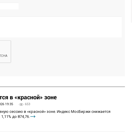
ся в «красной» зоне
026 19:35
653
овную сессию в «красной» зоне. Индекс МосБиржи снижается
 1,11% до 874,76.