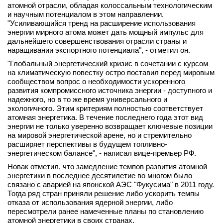
атомной отрасли, обладая колоссальным технологическим
вконтакте
и научным потенциалом в этом направлении.
телеграм
"Усиливающийся тренд на расширение использования
энергии мирного атома может дать мощный импульс для
дальнейшего совершенствования отрасли страны и
Стать автором
наращивании экспортного потенциала", - отметил он.
Вход
"Глобальный энергетический кризис в сочетании с курсом
на климатическую повестку остро поставил перед мировым
сообществом вопрос о необходимости ускоренного
развития компромиссного источника энергии - доступного и
надежного, но в то же время универсального и
экологичного. Этим критериям полностью соответствует
атомная энергетика. В течение последнего года этот вид
энергии не только уверенно возвращает ключевые позиции
на мировой энергетической арене, но и стремительно
расширяет перспективы в будущем топливно-
энергетическом балансе", - написал вице-премьер РФ.
Новак отметил, что замедление темпов развития атомной
энергетики в последнее десятилетие во многом было
связано с аварией на японской АЭС "Фукусима" в 2011 году.
Тогда ряд стран приняли решение либо ускорить темпы
отказа от использования ядерной энергии, либо
пересмотрели ранее намеченные планы по становлению
атомной энергетики в своих странах.