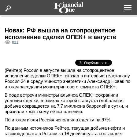
Оформить подписку
Новак: РФ вышла на стопроцентное
исполнение сделки ОПЕК+ в августе
811
Статьи
Дайджесты
(Рейтер) Россия в августе вышла на стопроцентное
исполнение сделки ОПЕК+, сказал в интервью телеканалу
Lifestyle
Россия 24 в среду министр энергетики Александр Новак по
итогам заседания мониторингового комитета ОПЕК+.
Мероприятия
В ходе встречи министры альянса ОПЕК+ сохранили
условия сделки, в рамках которой с августа глобальная
добыча сокращается на 7,7 миллиона баррелей в сутки, и
Новости
призвали к жесткому её исполнению.
По итогам июля Россия исполняла сделку на 97%.
Интервью
По данным источников Рейтер, текущая добыча нефти и
газоконденсата в России за 18 дней августа составляет