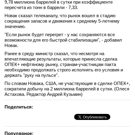
9,78 миллиона баррелей в сутки при коэффициенте
вконтакте
пересчета из тонн в баррели - 7,33.
телеграм
Новак сказал телеканалу, что рынок вошел в стадию
сокращения запасов и движения к среднему 5-летнему
значению.
Стать автором
"Если рынок будет перегрет - у нас сохраняются все
Вход
возможности для его быстрой стабилизации", - добавил
Новак.
Ранее в среду министр сказал, что несмотря на
впечатляющие результаты, которые принесла сделка
ОПЕК+ нефтяному рынку, странам-участницам пакта
необходимо продолжать строго исполнять его условия и
держать "руку на пульсе".
По словам Новака, США, не участвующие в сделке ОПЕК+,
сократили добычу на 2 миллиона баррелей в сутки. (Олеся
Астахова. Редактор Андрей Кузьмин)
Поделиться:
Популярное: