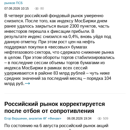
рынков ПСБ
07.08.2026 10:15
80
В четверг российский фондовый рынок умеренно
снизился. После того, как индексу МосБиржи днем
ранее удалось закрыться выше 2300 пунктов, часть
инвесторов перешла к фиксации прибыли. В
результате индекс снизился на 0,4%, вновь уйдя под
данную отметку. При этом рост цен на нефть
поддержал покупки в «весовых» бумагах
нефтегазового сектора, что сдержало снижение рынка
в целом. При этом обороты торгов стабилизировались
– в последние сессии объемы торгов бумагами из
индекса МосБиржи в рамках всех сессий
удерживаются в районе 83 млрд рублей – чуть ниже
средних значений за последний месяц – порядка 104
млрд руб.
Российский рынок корректируется
после отбоя от сопротивления
Егор Вершинин, аналитик ФГ «Финам»
06.08.2026 19:34
509
По состоянию на 6 августа российский рынок акций