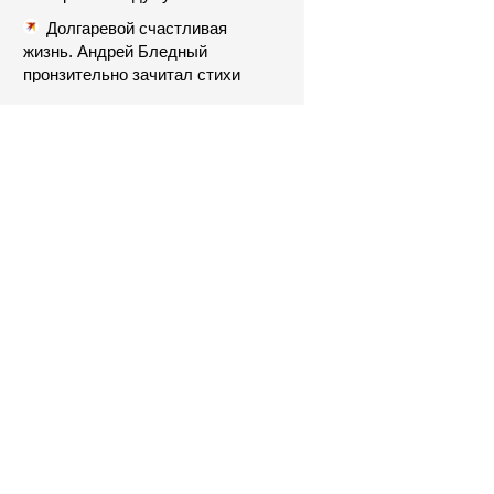
Долгаревой счастливая
жизнь. Андрей Бледный
пронзительно зачитал стихи
вместо рэпа: «У меня на душе
сто и один шов — это туше»