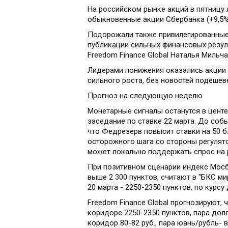
На российском рынке акций в пятницу
обыкновенные акции Сбербанка (+9,5% 
Подорожали также привилегированные а
публикации сильных финансовых резул
Freedom Finance Global Наталья Мильча
Лидерами понижения оказались акции И
сильного роста, без новостей подешеве
Прогноз на следующую неделю
Монетарные сигналы останутся в центе
заседание по ставке 22 марта. До событ
что Федрезерв повысит ставки на 50 б
осторожного шага со стороны регулятор
может локально поддержать спрос на р
При позитивном сценарии индекс Мосб
выше 2 300 пунктов, считают в "БКС м
20 марта - 2250-2350 пунктов, по курсу 
Freedom Finance Global прогнозируют,
коридоре 2250-2350 пунктов, пара долл
коридор 80-82 руб., пара юань/рубль- в