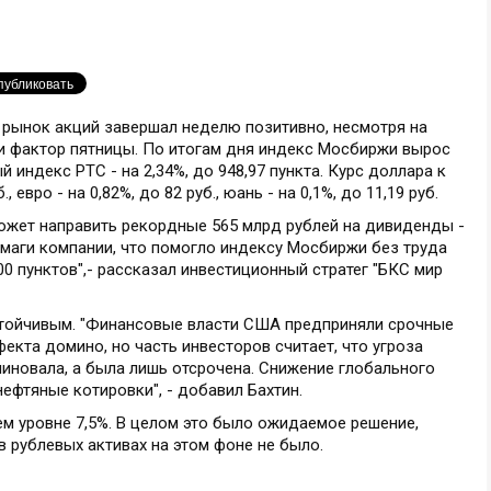
 рынок акций завершал неделю позитивно, несмотря на
 и фактор пятницы. По итогам дня индекс Мосбиржи вырос
ый индекс РТС - на 2,34%, до 948,97 пункта. Курс доллара к
, евро - на 0,82%, до 82 руб., юань - на 0,1%, до 11,19 руб.
может направить рекордные 565 млрд рублей на дивиденды -
умаги компании, что помогло индексу Мосбиржи без труда
00 пунктов",- рассказал инвестиционный стратег "БКС мир
стойчивым. "Финансовые власти США предприняли срочные
екта домино, но часть инвесторов считает, что угроза
иновала, а была лишь отсрочена. Снижение глобального
ефтяные котировки", - добавил Бахтин.
ем уровне 7,5%. В целом это было ожидаемое решение,
 рублевых активах на этом фоне не было.