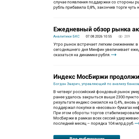
случае появления поддержки со стороны рын
рубль прибавила 0,8%, закончив торги чуть н
Ежедневный обзор рынка акц
Аналитики БКС
07.08.2026 10:55
209
Утро рынок встречает легким снижением: в
сегодняшнего дня Минфин увеличивает ежед
сказаться на динамике рубля.
Индекс МосБиржи продолжит
Богдан Зварич, управляющий по анализу банко
В четверг российский фондовый рынок умер
ранее удалось закрыться выше 2300 пункто
результате индекс снизился на 0,4%, вновь 
поддержал покупки в «весовых» бумагах не
При этом обороты торгов стабилизировалис
МосБиржи в рамках всех сессий удерживаютс
последний месяц – порядка 104 млрд руб.
Все публикации