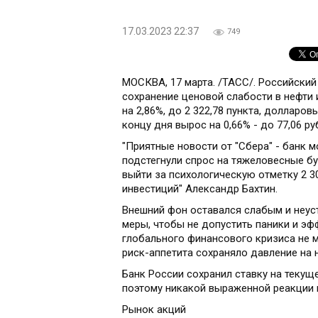
17.03.2023 22:37
749
МОСКВА, 17 марта. /ТАСС/. Российский
сохранение ценовой слабости в нефти
на 2,86%, до 2 322,78 пункта, долларов
концу дня вырос на 0,66% - до 77,06 руб.
"Приятные новости от "Сбера" - банк 
подстегнули спрос на тяжеловесные б
выйти за психологическую отметку 2 3
инвестиций" Александр Бахтин.
Внешний фон оставался слабым и неу
меры, чтобы не допустить паники и эфф
глобального финансового кризиса не м
риск-аппетита сохраняло давление на н
Банк России сохранил ставку на текущ
поэтому никакой выраженной реакции в
Рынок акций