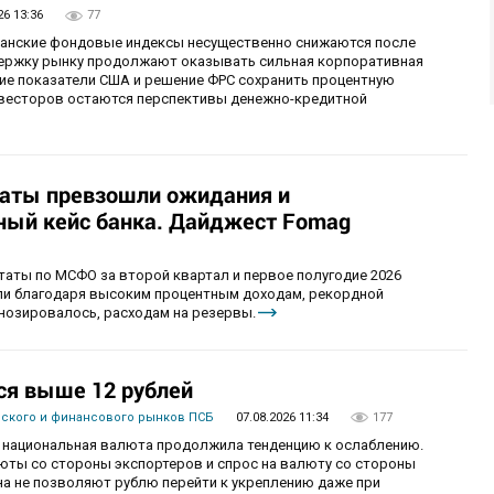
26 13:36
77
иканские фондовые индексы несущественно снижаются после
ержку рынку продолжают оказывать сильная корпоративная
ие показатели США и решение ФРС сохранить процентную
инвесторов остаются перспективы денежно-кредитной
таты превзошли ожидания и
ый кейс банка. Дайджест Fomag
аты по МСФО за второй квартал и первое полугодие 2026
ыли благодаря высоким процентным доходам, рекордной
гнозировалось, расходам на резервы.
ся выше 12 рублей
вского и финансового рынков ПСБ
07.08.2026 11:34
177
рг национальная валюта продолжила тенденцию к ослаблению.
ты со стороны экспортеров и спрос на валюту со стороны
а не позволяют рублю перейти к укреплению даже при