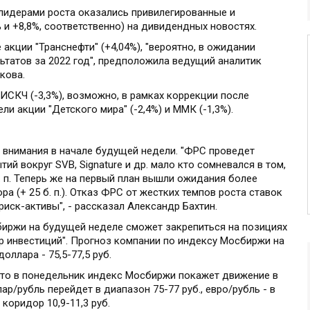
 лидерами роста оказались привилегированные и
и +8,8%, соответственно) на дивидендных новостях.
кции "Транснефти" (+4,04%), "вероятно, в ожидании
ьтатов за 2022 год", предположила ведущий аналитик
кова.
СКЧ (-3,3%), возможно, в рамках коррекции после
ли акции "Детского мира" (-2,4%) и ММК (-1,3%).
 внимания в начале будущей недели. "ФРС проведет
ий вокруг SVB, Signature и др. мало кто сомневался в том,
. п. Теперь же на первый план вышли ожидания более
а (+ 25 б. п.). Отказ ФРС от жестких темпов роста ставок
иск-активы", - рассказал Александр Бахтин.
иржи на будущей неделе сможет закрепиться на позициях
ир инвестиций". Прогноз компании по индексу Мосбиржи на
доллара - 75,5-77,5 руб.
 что в понедельник индекс Мосбиржи покажет движение в
ар/рубль перейдет в диапазон 75-77 руб., евро/рубль - в
 коридор 10,9-11,3 руб.