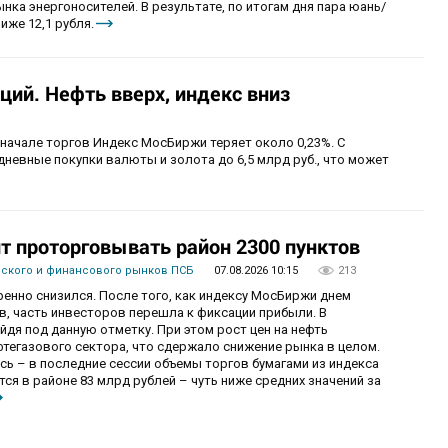
ка энергоносителей. В результате, по итогам дня пара юань/
иже 12,1 рубля.
ий. Нефть вверх, индекс вниз
 начале торгов Индекс МосБиржи теряет около 0,23%. С
невные покупки валюты и золота до 6,5 млрд руб., что может
 проторговывать район 2300 пунктов
вского и финансового рынков ПСБ
07.08.2026 10:15
213
енно снизился. После того, как индексу МосБиржи днем
в, часть инвесторов перешла к фиксации прибыли. В
уйдя под данную отметку. При этом рост цен на нефть
фтегазового сектора, что сдержало снижение рынка в целом.
ь – в последние сессии объемы торгов бумагами из индекса
я в районе 83 млрд рублей – чуть ниже средних значений за