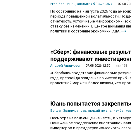
Егор Вершинин, аналитик ФГ «Финам»
07.08.20
По состоянию на 7 августа 2026 года амер
периода повышенной волатильности. Подд
отчетность, устойчивые макроэкономическ
ставку без изменений. В центре внимания 
политики и состояние экономики США.
«Сбер»: финансовые резуль
поддерживают инвестиционн
Андрей Ададуров
07.08.2026 12:30
131
«Сбербанк» представил финансовые результ
года, превзойдя ожидания по чистой приб
процентной марже и более низким, чем про
Юань попытается закрепить
Богдан Зварич, управляющий по анализу банко
Несмотря на подъем цен на нефть, в четве
Пониженное предложение иностранной валю
импортеров в преддверии «высокого» сезон