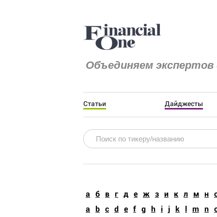
Объединяем экспертов 
Статьи
Дайджесты
a
б
в
г
д
е
ж
з
и
к
л
м
н
a
b
c
d
e
f
g
h
i
j
k
l
m
n