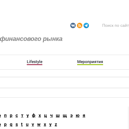
финансового рынка
Lifestyle
Мероприятия
о
п
р
с
т
у
ф
х
ц
ч
ш
щ
э
ю
я
o
p
q
s
t
u
v
w
x
y
z