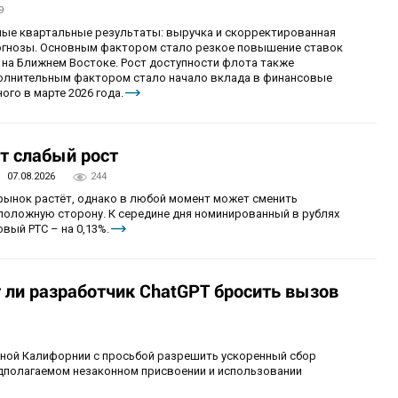
9
ные квартальные результаты: выручка и скорректированная
огнозы. Основным фактором стало резкое повышение ставок
 на Ближнем Востоке. Рост доступности флота также
олнительным фактором стало начало вклада в финансовые
ого в марте 2026 года.
т слабый рост
07.08.2026
244
 рынок растёт, однако в любой момент может сменить
положную сторону. К середине дня номинированный в рублях
вый РТС – на 0,13%.
т ли разработчик ChatGPT бросить вызов
рной Калифорнии с просьбой разрешить ускоренный сбор
едполагаемом незаконном присвоении и использовании