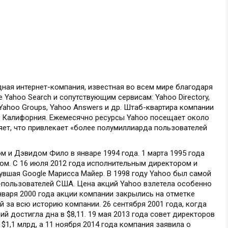
ая интернет-компания, известная во всем мире благодаря
 Yahoo Search и сопутствующим сервисам: Yahoo Directory,
, Yahoo Groups, Yahoo Answers и др. Штаб-квартира компании
т Калифорния. Ежемесячно ресурсы Yahoo посещает около
яет, что привлекает «более полумиллиарда пользователей
м и Дэвидом Фило в январе 1994 года. 1 марта 1995 года
м. С 16 июля 2012 года исполнительным директором и
увшая Google Марисса Майер. В 1998 году Yahoo был самой
б-пользователей США. Цена акций Yahoo взлетела особенно
нваря 2000 года акции компании закрылись на отметке
й за всю историю компании. 26 сентября 2001 года, когда
й достигла дна в $8,11. 19 мая 2013 года совет директоров
$1,1 млрд, а 11 ноября 2014 года компания заявила о