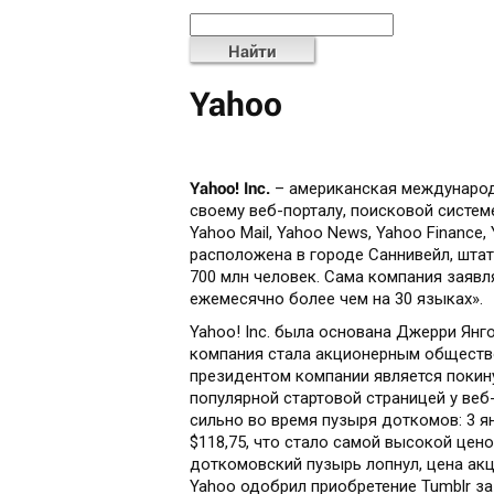
Найти
Yahoo
Yahoo! Inc.
– американская международн
своему веб-порталу, поисковой системе
Yahoo Mail, Yahoo News, Yahoo Finance
расположена в городе Саннивейл, шта
700 млн человек. Сама компания заявл
ежемесячно более чем на 30 языках».
Yahoo! Inc. была основана Джерри Янго
компания стала акционерным общество
президентом компании является покин
популярной стартовой страницей у ве
сильно во время пузыря доткомов: 3 я
$118,75, что стало самой высокой цено
доткомовский пузырь лопнул, цена акци
Yahoo одобрил приобретение Tumblr за 