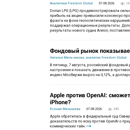
Аналитики Freedom Global
07.08.2026
16
Dorian LPG (LPG) продемонстрировала силь
прибыль на акцию превысили консенсус-пр
фрахта на фоне геополитических нарушений
поддержал операционные результаты. Доп
результаты нового судна Areion, поставленн
Фондовый рынок показывае
Наталья Мильчакова, аналитик Freedom Global
В пятницу, 7 августа, российский фондовый
настроение и показать движение в противо
индекс Мосбиржи вырос на 0,12%, а долларо
Apple против OpenAI: сможе
iPhone?
Ксения Малышева
07.08.2026
245
Apple обратилась в федеральный суд Севе
доказательств по иску против OpenAI о пр
коммерческих тайн.