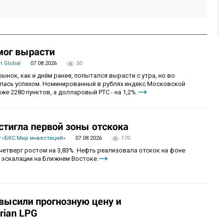
мог вырасти
 Global
07.08.2026
50
рынок, как и днём ранее, попытался вырасти с утра, но во
алась успехом. Номинированный в рублях индекс Московской
же 2280 пунктов, а долларовый РТС - на 1,2%.
стигла первой зоны отскока
 «БКС Мир инвестиций»
07.08.2026
170
четверг ростом на 3,83%. Нефть реализовала отскок на фоне
 эскалации на Ближнем Востоке.
овысили прогнозную цену и
rian LPG