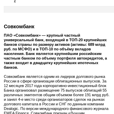
z
Совкомбанк
ПАО «Совкомбанк» — крупный частный
универсальный банк, входящий в ТОП-20 крупнейших
банков страны по размеру активов (активы: 689 млрд
руб. по МСФО) и в ТОП-10 по объёму вкладов
населения. Банк является крупнейшим российским
частным банком по объему портфеля автокредитов, а
также входит в двадцатку крупнейших ипотечных
банков.
Совкомбанк является одним из лидеров долгового рынка
России в сфере организации облигационных выпусков. За
12 месяцев 2017 года корпоративно-инвестиционный блок
Банка организовал размещение 75 выпусков облигаций 55
различных эмитентов общим объемом более 191 млрд руб.
и занял 4-е место среди организаторов сделок на рынках
долгового капитала в России и СНГ по данным компании
Dealogic. По версии международного финансового журнала
EMEA Finance, Совкомбанк признан «Лучшим