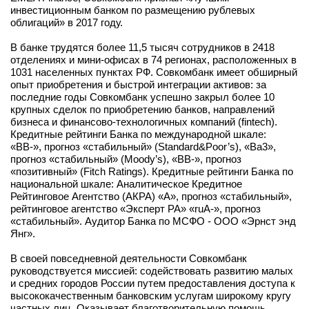
инвестиционным банком по размещению рублевых
облигаций» в 2017 году.
В банке трудятся более 11,5 тысяч сотрудников в 2418
отделениях и мини-офисах в 74 регионах, расположенных в
1031 населенных пунктах РФ. Совкомбанк имеет обширный
опыт приобретения и быстрой интеграции активов: за
последние годы Совкомбанк успешно закрыл более 10
крупных сделок по приобретению банков, направлений
бизнеса и финансово-технологичных компаний (fintech).
Кредитные рейтинги Банка по международной шкале:
«ВВ-», прогноз «стабильный» (Standard&Poor’s), «Вa3»,
прогноз «стабильный» (Moody’s), «ВB-», прогноз
«позитивный» (Fitch Ratings). Кредитные рейтинги Банка по
национальной шкале: Аналитическое Кредитное
Рейтинговое Агентство (АКРА) «A», прогноз «стабильный»,
рейтинговое агентство «Эксперт РА» «ruА-», прогноз
«стабильный». Аудитор Банка по МСФО - ООО «Эрнст энд
Янг».
В своей повседневной деятельности Совкомбанк
руководствуется миссией: содействовать развитию малых
и средних городов России путем предоставления доступа к
высококачественным банковским услугам широкому кругу
частных лиц. Оказывает благотворительную помощь