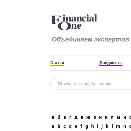
Объединяем экспертов 
Статьи
Дайджесты
a
б
в
г
д
е
ж
з
и
к
л
м
н
a
b
c
d
e
f
g
h
i
j
k
l
m
n