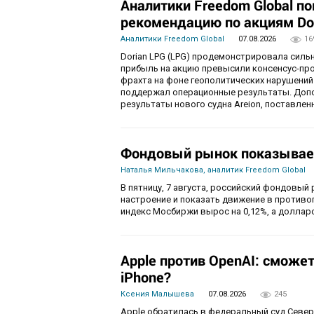
Аналитики Freedom Global п
рекомендацию по акциям Do
Аналитики Freedom Global
07.08.2026
16
Dorian LPG (LPG) продемонстрировала силь
прибыль на акцию превысили консенсус-пр
фрахта на фоне геополитических нарушений
поддержал операционные результаты. Доп
результаты нового судна Areion, поставленн
Фондовый рынок показывае
Наталья Мильчакова, аналитик Freedom Global
В пятницу, 7 августа, российский фондовый
настроение и показать движение в противо
индекс Мосбиржи вырос на 0,12%, а долларо
Apple против OpenAI: сможе
iPhone?
Ксения Малышева
07.08.2026
245
Apple обратилась в федеральный суд Севе