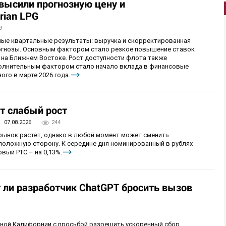
овысили прогнозную цену и
rian LPG
9
ные квартальные результаты: выручка и скорректированная
огнозы. Основным фактором стало резкое повышение ставок
 на Ближнем Востоке. Рост доступности флота также
олнительным фактором стало начало вклада в финансовые
ого в марте 2026 года.
т слабый рост
07.08.2026
244
 рынок растёт, однако в любой момент может сменить
положную сторону. К середине дня номинированный в рублях
вый РТС – на 0,13%.
т ли разработчик ChatGPT бросить вызов
рной Калифорнии с просьбой разрешить ускоренный сбор