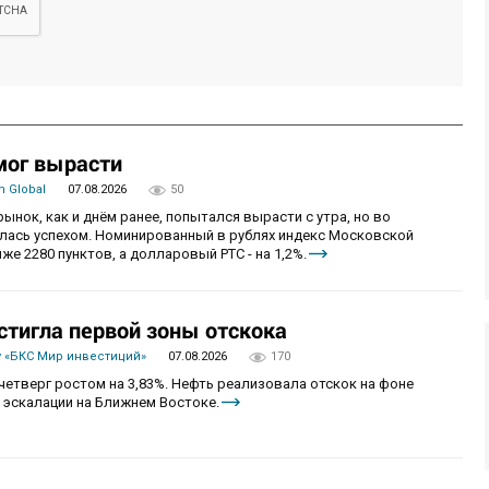
мог вырасти
 Global
07.08.2026
50
рынок, как и днём ранее, попытался вырасти с утра, но во
алась успехом. Номинированный в рублях индекс Московской
же 2280 пунктов, а долларовый РТС - на 1,2%.
стигла первой зоны отскока
 «БКС Мир инвестиций»
07.08.2026
170
четверг ростом на 3,83%. Нефть реализовала отскок на фоне
 эскалации на Ближнем Востоке.