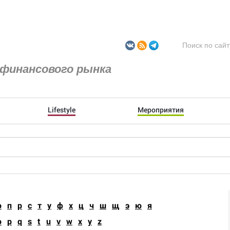
финансового рынка
Lifestyle
Мероприятия
о
п
р
с
т
у
ф
х
ц
ч
ш
щ
э
ю
я
o
p
q
s
t
u
v
w
x
y
z