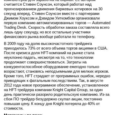
считается Стивен Соунсон, который работал над
прогнозированием движения биржевых котировок на 30
секунд вперед. Стивен Соунсон вместе с партнерами
Джимом Хоуксом и Дэвидом Уиткомбом организовали
первую компанию автоматизированных торгов — Automated
Trading Desk. Скорость обработки заказа составляла всего
лишь одну секунду, но все остальные участники
финансового рынка вообще работали по телефону.
В 2009 году на долю высокочастотного трейдинга
приходилось 73% от всего объема торгов акциями в США.
После кризиса доля HFT-компаний на рынке стала
неуклонно падать, несмотря на то, что технологии
продолжают совершенствоваться. Затраты на
конкурентоспособное оборудование ежегодно только
возрастают, становясь неподъемными для мелких игроков.
Кроме того, HFT страдает от программных ошибок, нередко
приводящих к фатальным последствиям. Так, в августе
2012 года новое программное обеспечение, установленное
на HFT-трейдера компании Knight Capital Group, за один
день практически разорило родительскую компанию. Из-за
сбоя ПО трейдер безудержно скупал акции, постоянно
повышая цену. К концу дня Knight потеряла до 40% от
стоимости.