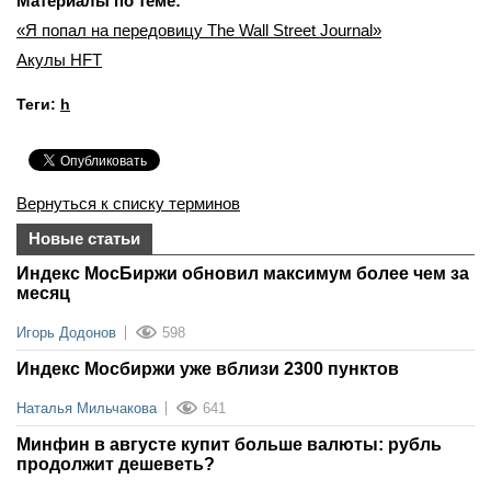
Материалы по теме:
«Я попал на передовицу The Wall Street Journal»
Акулы HFT
Теги:
h
Вернуться к списку терминов
Новые статьи
Индекс МосБиржи обновил максимум более чем за
месяц
Игорь Додонов
598
Индекс Мосбиржи уже вблизи 2300 пунктов
Наталья Мильчакова
641
Минфин в августе купит больше валюты: рубль
продолжит дешеветь?