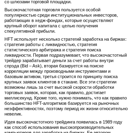
со шлюзами торговой площадки.
Высокочастотная торговля пользуется особой
популярностью среди институциональных инвесторов,
работающих в хедж-фондах, которые осуществляют
крупный оборот капитала с целью получения
спекулятивной прибыли.
HFT использует несколько стратегий заработка на биржах:
стратегия работы с ликвидностью, стратегия
статистического арбитража и стратегия поиска
ликвидности. Первая подразумевает, что высокочастотный
трейдер зарабатывает деньги за счет работы внутри
спрэда (Bid – Ask), вторая базируется на поиске
корреляции между производными инструментами и
базовым активом, третья строится по принципу поиска
крупных заявок клиентов в стакане. Все эти стратегии
возможны лишь за счет высокой скорости обработки
торговых заявок, которая, как правило, достигает
миллисекунд. Кроме того, нужно понимать, что как правило
большинство HFT-алгоритмов базируется на рыночных
неэффективностях, поэтому период их жизни относительно
невелик.
Идея высокочастотного трейдинга появилась в 1989 году
как способ использования высокопроизводительных
компьютеров для заработка на биржах. Ее автором