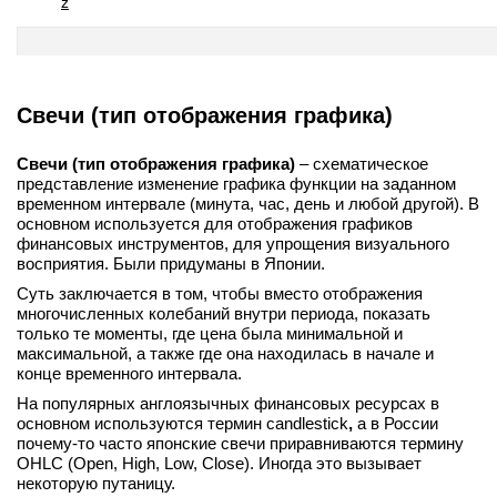
z
Cвечи (тип отображения графика)
Cвечи (тип отображения графика)
– схематическое
представление изменение графика функции на заданном
временном интервале (минута, час, день и любой другой). В
основном используется для отображения графиков
финансовых инструментов, для упрощения визуального
восприятия. Были придуманы в Японии.
Суть заключается в том, чтобы вместо отображения
многочисленных колебаний внутри периода, показать
только те моменты, где цена была минимальной и
максимальной, а также где она находилась в начале и
конце временного интервала.
На популярных англоязычных финансовых ресурсах в
основном используются термин candlestick
,
а в России
почему-то часто японские свечи приравниваются термину
OHLC (Open, High, Low, Close). Иногда это вызывает
некоторую путаницу.