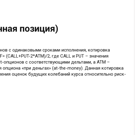
онная позиция)
онов с одинаковыми сроками исполнения, котировка
F= (CALL+PUT-2*ATM)/2, где CALL и PUT – значения
put-опционов с соответствующими дельтами, а ATM –
 опциона «при деньгах» (at-the-money). Данная котировка
ления оценок будущих колебаний курса относительно риск-