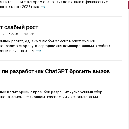
олнительным фактором стало начало вклада в финансовые
ого в марте 2026 года.
т слабый рост
07.08.2026
244
 рынок растёт, однако в любой момент может сменить
положную сторону. К середине дня номинированный в рублях
вый РТС – на 0,13%.
т ли разработчик ChatGPT бросить вызов
рной Калифорнии с просьбой разрешить ускоренный сбор
едполагаемом незаконном присвоении и использовании