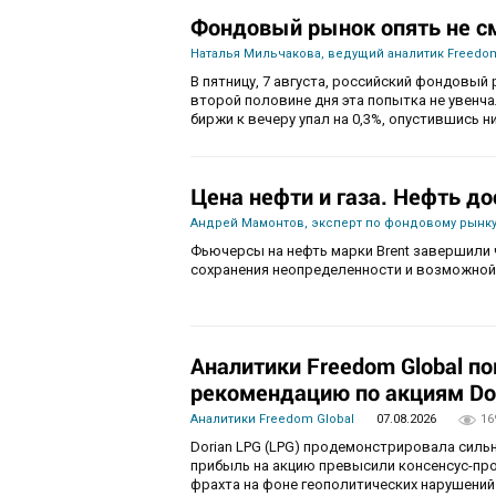
Фондовый рынок опять не с
Наталья Мильчакова, ведущий аналитик Freedom
В пятницу, 7 августа, российский фондовый 
второй половине дня эта попытка не увенч
биржи к вечеру упал на 0,3%, опустившись ни
Цена нефти и газа. Нефть до
Андрей Мамонтов, эксперт по фондовому рынку
Фьючерсы на нефть марки Brent завершили 
сохранения неопределенности и возможной
Аналитики Freedom Global п
рекомендацию по акциям Do
Аналитики Freedom Global
07.08.2026
16
Dorian LPG (LPG) продемонстрировала силь
прибыль на акцию превысили консенсус-пр
фрахта на фоне геополитических нарушений