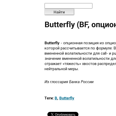
Найти
Butterfly (BF, опци
Butterfly
- опционная позиция из опци
которой рассчитывается по формуле: B
вмененной волатильности для call- и 
значение вмененной волатильности для
отражает «тяжесть» хвостов распреде
нейтральной меры.
Из глоссария Банка России
Теги:
B
,
Butterfly