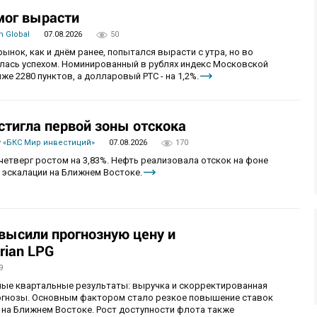
мог вырасти
 Global
07.08.2026
50
рынок, как и днём ранее, попытался вырасти с утра, но во
алась успехом. Номинированный в рублях индекс Московской
же 2280 пунктов, а долларовый РТС - на 1,2%.
стигла первой зоны отскока
 «БКС Мир инвестиций»
07.08.2026
170
четверг ростом на 3,83%. Нефть реализовала отскок на фоне
 эскалации на Ближнем Востоке.
овысили прогнозную цену и
rian LPG
9
ные квартальные результаты: выручка и скорректированная
огнозы. Основным фактором стало резкое повышение ставок
 на Ближнем Востоке. Рост доступности флота также