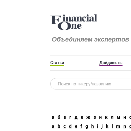
Объединяем экспертов 
Статьи
Дайджесты
a
б
в
г
д
е
ж
з
и
к
л
м
н
a
b
c
d
e
f
g
h
i
j
k
l
m
n