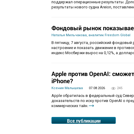
поддержал операционные результаты. Доп
результаты нового судна Areion, поставленн
Фондовый рынок показывае
Наталья Мильчакова, аналитик Freedom Global
В пятницу, 7 августа, российский фондовый
настроение и показать движение в противо
индекс Мосбиржи вырос на 0,12%, а долларо
Apple против OpenAI: сможе
iPhone?
Ксения Малышева
07.08.2026
245
Apple обратилась в федеральный суд Севе
доказательств по иску против OpenAI о пр
коммерческих тайн.
Все публикации