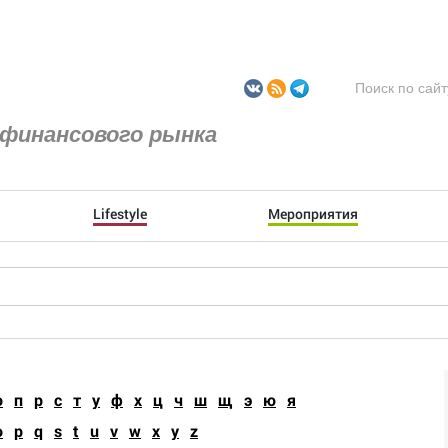
финансового рынка
Lifestyle
Мероприятия
о
п
р
с
т
у
ф
х
ц
ч
ш
щ
э
ю
я
o
p
q
s
t
u
v
w
x
y
z