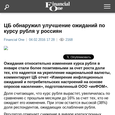
Оформить подписку
ЦБ обнаружил улучшение ожиданий по
курсу рубля у россиян
Статьи
Financial One
04.02.2016 17:28
2168
Дайджесты
Ожидания относительно изменения курса рубля в
Lifestyle
январе стали более позитивными за счет роста доли
тех, кто надеется на укрепление национальной валюты,
комментирует ЦБ отчет «Измерение инфляционных
Мероприятия
ожиданий и потребительских настроений на основе
опросов населения», подготовленный ООО «инФОМ».
Новости
Доля считающих, что курс рубля вырастет, увеличилась по
сравнению с прошлым месяцем до 16% за счет тех, кто не
ожидает его изменения. При этом остается высокой (38%)
Интервью
доля респондентов, ожидающих ослабления рубля.
Регулятор отмечает снижение в январе краткосрочных