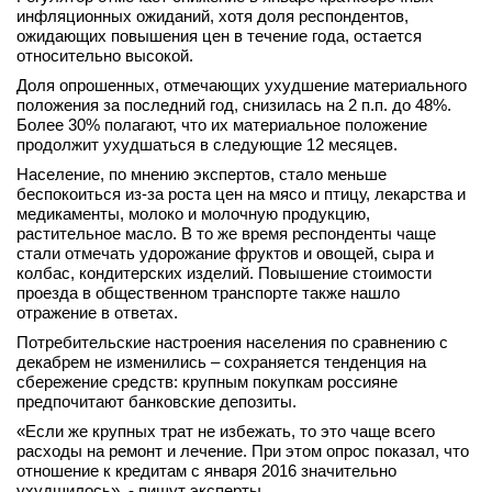
инфляционных ожиданий, хотя доля респондентов,
вконтакте
ожидающих повышения цен в течение года, остается
телеграм
относительно высокой.
Доля опрошенных, отмечающих ухудшение материального
Стать автором
положения за последний год, снизилась на 2 п.п. до 48%.
Более 30% полагают, что их материальное положение
Вход
продолжит ухудшаться в следующие 12 месяцев.
Население, по мнению экспертов, стало меньше
беспокоиться из-за роста цен на мясо и птицу, лекарства и
медикаменты, молоко и молочную продукцию,
растительное масло. В то же время респонденты чаще
стали отмечать удорожание фруктов и овощей, сыра и
колбас, кондитерских изделий. Повышение стоимости
проезда в общественном транспорте также нашло
отражение в ответах.
Потребительские настроения населения по сравнению с
декабрем не изменились – сохраняется тенденция на
сбережение средств: крупным покупкам россияне
предпочитают банковские депозиты.
«Если же крупных трат не избежать, то это чаще всего
расходы на ремонт и лечение. При этом опрос показал, что
отношение к кредитам с января 2016 значительно
ухудшилось», - пишут эксперты.