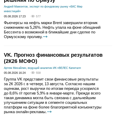
решения по Ормузу
Андрей Мамонтов, эксперт по фондовому рынку «БКС Мир
инвестиций»
05.08.2026 17:23
577
Фьючерсы на нефть марки Brent завершили вторник
снижением на 5,26%. Нефть упала на фоне обещаний
Бессента о возможной в ближайшие дни сделке по
Ормузскому проливу.
VK. Прогноз финансовых результатов
(2К26 МСФО)
Артем Михайлин, ведущий аналитик ИК «ВЕЛЕС Капитал»
05.08.2026 16:24
558
Группа VK представит свои финансовые результаты
за 2К 2026 г. в четверг, 13 августа. Согласно нашим
оценкам, рост выручки по итогам периода ускорился
до 8,6% г/г против 5,9% в январе-марте. Прежде всего
такая динамика могла быть связана с дальнейшим
улучшением ситуации в сегменте социальных
платформ на фоне более благоприятной конъюнктуры
рынка онлайн-рекламы.