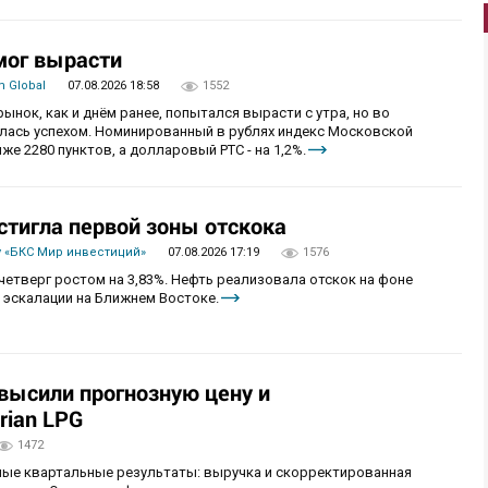
мог вырасти
 Global
07.08.2026 18:58
1552
рынок, как и днём ранее, попытался вырасти с утра, но во
алась успехом. Номинированный в рублях индекс Московской
же 2280 пунктов, а долларовый РТС - на 1,2%.
стигла первой зоны отскока
 «БКС Мир инвестиций»
07.08.2026 17:19
1576
четверг ростом на 3,83%. Нефть реализовала отскок на фоне
 эскалации на Ближнем Востоке.
овысили прогнозную цену и
rian LPG
1472
ные квартальные результаты: выручка и скорректированная