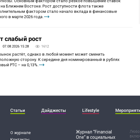
огнозы. Основным фактором стало резкое повышение ставок
 на Ближнем Востоке. Рост доступности флота также
олнительным фактором стало начало вклада в финансовые
ого в марте 2026 года.
т слабый рост
07.08.2026 15:28
1612
 рынок растёт, однако в любой момент может сменить
положную сторону. К середине дня номинированный в рублях
вый РТС – на 0,13%.
Статьи
Дайджесты
Lifestyle
Мероприят
Журнал “Financial
Любог
О журнале
включ
One” в социальных
Контакты