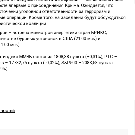
есте впервые с присоединения Крыма. Ожидается, что
точении уголовной ответственности за терроризм и
ые операции. Кроме того, на заседании будут обсуждаться
истической коалиции.
ров – встреча министров энергетики стран БРИКС,
ичестве буровых установок в США (21.00 мск) и
1.00 мск).
г индекс ММВБ составил 1808,38 пункта (+0,31%), РТС –
s – 17732,75 пункта (-0,02%), S&P500 – 2083,58 пункта
9%).
овостей