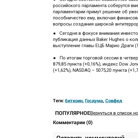
российского парламента соберутся вм
парламентарии примут решение об ужес
пособничество ему, включая финансов
вопросы создания широкой антитеррор
● Сегодня в фокусе внимания инвесто
публикация данных Baker Hughes о кол
выступление главы ЕЦБ Марио Драги (1
● По итогам торговой сессии в четвер
879,85 пункта (+0,16%), индекс Dow Jone
(+1,62%), NASDAQ – 5075,20 пункта (+1,7
Теги:
биткоин
,
Госдума
,
Совфед
ПОПУЛЯРНОЕ
Вернуться в список н
Комментарии
(
0
)
Оставить комментарий