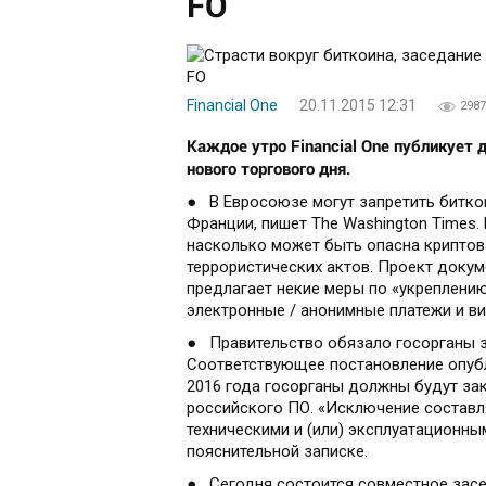
FO
Financial One
20.11.2015 12:31
2987
Каждое утро Financial One публикует 
нового торгового дня.
● В Евросоюзе могут запретить битко
Франции, пишет The Washington Times.
насколько может быть опасна криптов
террористических актов. Проект докум
предлагает некие меры по «укреплени
электронные / анонимные платежи и ви
● Правительство обязало госорганы з
Соответствующее постановление опубли
2016 года госорганы должны будут за
российского ПО. «Исключение составл
техническими и (или) эксплуатационны
пояснительной записке.
● Сегодня состоится совместное зас