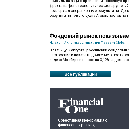
прибыль на акцию превысили консенсус-пр
фрахта на фоне геополитических нарушений
поддержал операционные результаты. Доп
результаты нового судна Areion, поставленн
Фондовый рынок показывае
Наталья Мильчакова, аналитик Freedom Global
В пятницу, 7 августа, российский фондовый
настроение и показать движение в противо
индекс Мосбиржи вырос на 0,12%, а долларо
Все публикации
Объективная информация о
финансовых рынках,