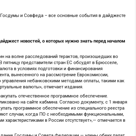
дайджест новостей, о которых нужно знать перед началом
ин на волне расследований терактов, произошедших во
 В пятницу представители стран ЕС обсудят в Брюсселе,
алюта в условиях подготовки и финансирования
ента, вынесенного на рассмотрение Еврокомиссии,
ю управления небанковскими методами оплаты, такими как
ртуальные валюты», отмечает издания.
акупать отечественное программное обеспечение.
ковано на сайте кабмина. Согласно документу, с 1 января
купать программное обеспечение из специального реестра
яют случаи, когда ПО с необходимыми функциональными,
ми характеристиками в России отсутствует»,— отмечается в
едание Госдумы и Совета Федерации — члены обеих палат