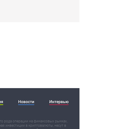
ия
Новости
Интервью
о рода операции на финансовых рынках,
ая инвестиции в криптовалюты, несут в