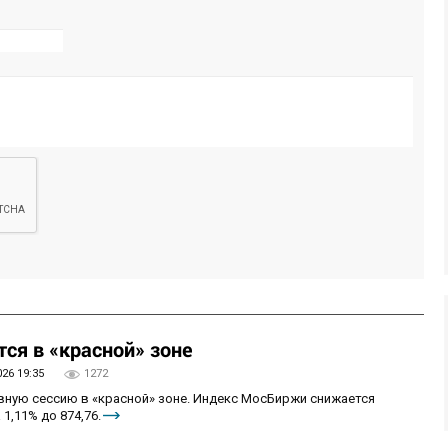
ся в «красной» зоне
026 19:35
1272
овную сессию в «красной» зоне. Индекс МосБиржи снижается
 1,11% до 874,76.