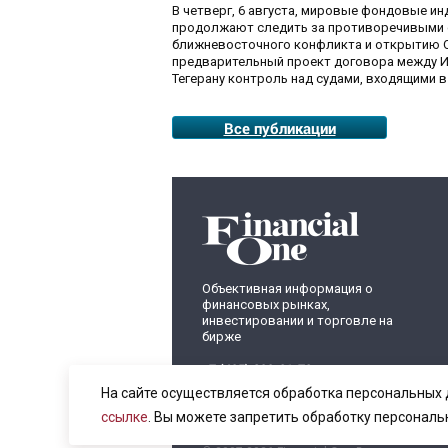
В четверг, 6 августа, мировые фондовые и
продолжают следить за противоречивыми 
ближневосточного конфликта и открытию О
предварительный проект договора между И
Тегерану контроль над судами, входящими в
Все публикации
Объективная информация о
финансовых рынках,
инвестировании и торговле на
бирже
+7 (495) 899-01-70
info@fomag.ru
На сайте осуществляется обработка персональных 
ссылке
. Вы можете запретить обработку персональ