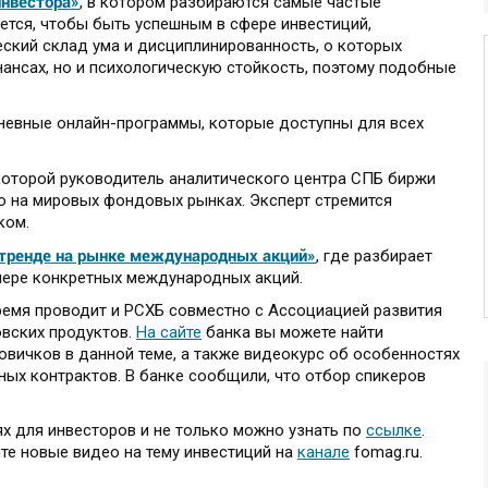
инвестора»
, в котором разбираются самые частые
ется, чтобы быть успешным в сфере инвестиций,
еский склад ума и дисциплинированность, о которых
нансах, но и психологическую стойкость, поэтому подобные
невные онлайн-программы, которые доступны для всех
 которой руководитель аналитического центра СПБ биржи
 на мировых фондовых рынках. Эксперт стремится
ком.
 тренде на рынке международных акций»
, где разбирает
ере конкретных международных акций.
емя проводит и РСХБ совместно с Ассоциацией развития
овских продуктов.
На сайте
банка вы можете найти
овичков в данной теме, а также видеокурс об особенностях
ых контрактов. В банке сообщили, что отбор спикеров
х для инвесторов и не только можно узнать по
ссылке
.
те новые видео на тему инвестиций на
канале
fomag.ru.