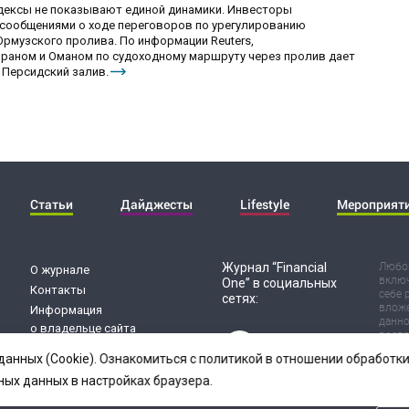
ндексы не показывают единой динамики. Инвесторы
сообщениями о ходе переговоров по урегулированию
рмузского пролива. По информации Reuters,
раном и Оманом по судоходному маршруту через пролив дает
 Персидский залив.
Статьи
Дайджесты
Lifestyle
Мероприят
Журнал “Financial
Любог
О журнале
включ
One” в социальных
Контакты
себе 
сетях:
вложе
Информация
данно
о владельце сайта
воспр
Обработка
Испол
данных (Cookie). Ознакомиться с политикой в отношении обработ
риск 
персональных данных
резул
ных данных в настройках браузера.