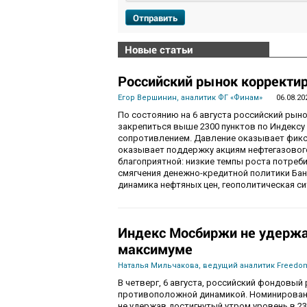
Отправить
Новые статьи
Российский рынок корректир
Егор Вершинин, аналитик ФГ «Финам»
06.08.20
По состоянию на 6 августа российский рын
закрепиться выше 2300 пунктов по Индекс
сопротивлением. Давление оказывает фикса
оказывает поддержку акциям нефтегазового
благоприятной: низкие темпы роста потре
смягчения денежно-кредитной политики Ба
динамика нефтяных цен, геополитическая с
Индекс Мосбиржи не удержа
максимуме
Наталья Мильчакова, ведущий аналитик Freedom
В четверг, 6 августа, российский фондовы
противоположной динамикой. Номинированны
не удержав достигнутый утром уровень в 230