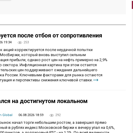
уется после отбоя от сопротивления
26 19:34
253
ок акций корректируется после неудачной попытки
у МосБиржи, который вновь выступил сильным
ция прибыли, однако рост цен на нефть примерно на 2,9%
 сектора. Инфляционная картина при этом остается
бительских цен поддерживают ожидания дальнейшего
нка России. Ключевыми факторами для рынка остаются
итуация и перспективы снижения ключевой ставки.
лся на достигнутом локальном
 Global
06.08.2026 18:59
292
й рынок начал торги небольшим ростом, а завершил прямо
й в рублях индекс Московской биржи к вечеру упал на 0,6%,
0 пунктов, а долларовый РТС - на 1,2%. По всей видимости,