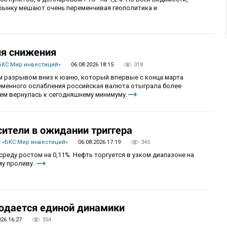
рынку мешают очень переменчивая геополитика и
ия снижения
БКС Мир инвестиций»
06.08.2026 18:15
318
 разрывом вниз к юаню, который впервые с конца марта
ременного ослабления российская валюта отыграла более
ем вернулась к сегодняшнему минимуму.
сители в ожидании триггера
 «БКС Мир инвестиций»
06.08.2026 17:19
345
реду ростом на 0,11%. Нефть торгуется в узком диапазоне на
му проливу.
юдается единой динамики
026 16:27
354