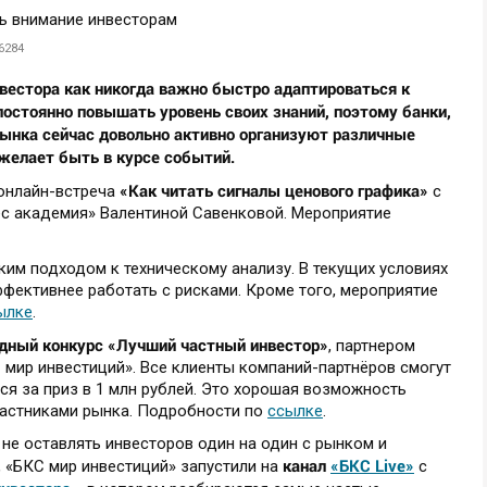
6284
нвестора как никогда важно быстро адаптироваться к
остоянно повышать уровень своих знаний, поэтому банки,
рынка сейчас довольно активно организуют различные
 желает быть в курсе событий.
«Как читать сигналы ценового графика»
 онлайн-встреча
с
ес академия» Валентиной Савенковой. Мероприятие
ким подходом к техническому анализу. В текущих условиях
фективнее работать с рисками. Кроме того, мероприятие
ылке
.
дный конкурс «Лучший частный инвестор»
, партнером
 мир инвестиций». Все клиенты компаний-партнёров смогут
ься за приз в 1 млн рублей. Это хорошая возможность
участниками рынка. Подробности по
ссылке
.
 не оставлять инвесторов один на один с рынком и
канал
«БКС Live»
 «БКС мир инвестиций» запустили на
с