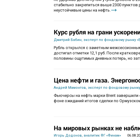
стабильно закрепиться выше 2300 пунктов 
неустойчивые цены на нефть.
Курс рубля на грани ускорен
Дмитрий Бабин, эксперт по фондовому рынку «
Рубль открылся с заметным межсессионным
достигал отметки 12,1 руб. После кратков
половины ощутимых дневных потерь, но зат
Цена нефти и газа. Энергоно
Андрей Мамонтов, эксперт по фондовому рынку
Фьючерсы на нефть марки Brent завершили с
фоне ожиданий итогов сделки по Ормузско
На мировых рынках не набл
Игорь Додонов, аналитик ФГ «Финам»
06.08.2