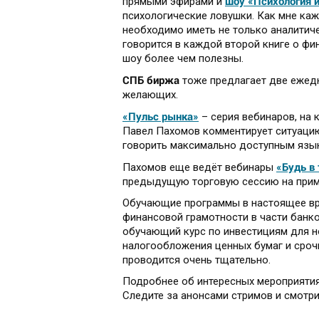
шоу «Психология 
прямыми эфирами и
психологические ловушки. Как мне каж
необходимо иметь не только аналитич
говорится в каждой второй книге о фи
шоу более чем полезны.
СПБ биржа
тоже предлагает две ежед
желающих.
«Пульс рынка»
– серия вебинаров, на
Павел Пахомов комментирует ситуацию
говорить максимально доступным язы
«Будь в
Пахомов еще ведёт вебинары
предыдущую торговую сессию на прим
Обучающие программы в настоящее вр
финансовой грамотности в части банк
обучающий курс по инвестициям для н
налогообложения ценных бумаг и срочн
проводится очень тщательно.
Подробнее об интересных мероприятия
Следите за анонсами стримов и смотри