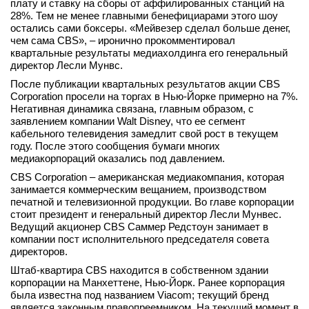
плату и ставку на сборы от аффилированных станций на
28%. Тем не менее главными бенефициарами этого шоу
остались сами боксеры. «Мейвезер сделал больше денег,
чем сама CBS», – иронично прокомментировал
квартальные результаты медиахолдинга его генеральный
директор Лесли Мунвс.
После публикации квартальных результатов акции CBS
Corporation просели на торгах в Нью-Йорке примерно на 7%.
Негативная динамика связана, главным образом, с
заявлением компании Walt Disney, что ее сегмент
кабельного телевидения замедлит свой рост в текущем
году. После этого сообщения бумаги многих
медиакорпораций оказались под давлением.
CBS Corporation – американская медиакомпания, которая
занимается коммерческим вещанием, производством
печатной и телевизионной продукции. Во главе корпорации
стоит президент и генеральный директор Лесли Мунвес.
Ведущий акционер CBS Саммер Редстоун занимает в
компании пост исполнительного председателя совета
директоров.
Штаб-квартира CBS находится в собственном здании
корпорации на Манхеттене, Нью-Йорк. Ранее корпорация
была известна под названием Viacom; текущий бренд
является законным правопреемником. На текущий момент в