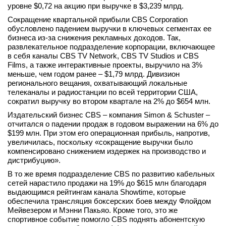
уровне $0,72 на акцию при выручке в $3,239 млрд.
вконтакте
телеграм
Сокращение квартальной прибыли CBS Corporation
обусловлено падением выручки в ключевых сегментах ее
бизнеса из-за снижения рекламных доходов. Так,
Стать автором
развлекательное подразделение корпорации, включающее
в себя каналы CBS TV Network, CBS TV Studios и CBS
Вход
Films, а также интерактивные проекты, выручило на 3%
меньше, чем годом ранее – $1,79 млрд. Дивизион
регионального вещания, охватывающий локальные
телеканалы и радиостанции по всей территории США,
сократил выручку во втором квартале на 2% до $654 млн.
Издательский бизнес CBS – компания Simon & Schuster –
отчитался о падении продаж в годовом выражении на 6% до
$199 млн. При этом его операционная прибыль, напротив,
увеличилась, поскольку «сокращение выручки было
компенсировано снижением издержек на производство и
дистрибуцию».
В то же время подразделение CBS по развитию кабельных
сетей нарастило продажи на 19% до $615 млн благодаря
выдающимся рейтингам канала Showtime, которые
обеспечила трансляция боксерских боев между Флойдом
Мейвезером и Мэнни Пакьяо. Кроме того, это же
спортивное событие помогло CBS поднять абонентскую