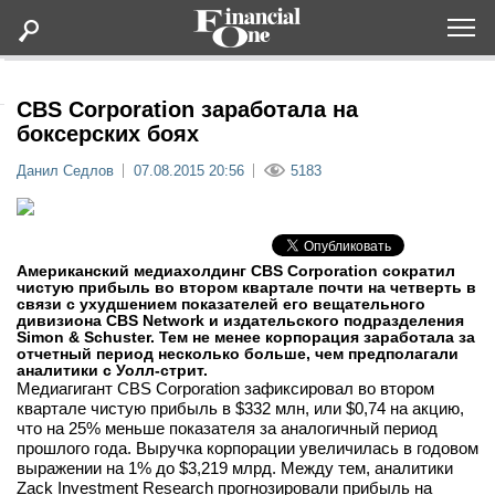
Оформить подписку
CBS Corporation заработала на
боксерских боях
Статьи
Данил Седлов
07.08.2015 20:56
5183
Дайджесты
Американский медиахолдинг CBS Corporation сократил
Lifestyle
чистую прибыль во втором квартале почти на четверть в
связи с ухудшением показателей его вещательного
дивизиона CBS Network и издательского подразделения
Мероприятия
Simon & Schuster. Тем не менее корпорация заработала за
отчетный период несколько больше, чем предполагали
аналитики с Уолл-стрит.
Медиагигант CBS Corporation зафиксировал во втором
Новости
квартале чистую прибыль в $332 млн, или $0,74 на акцию,
что на 25% меньше показателя за аналогичный период
прошлого года. Выручка корпорации увеличилась в годовом
Интервью
выражении на 1% до $3,219 млрд. Между тем, аналитики
Zack Investment Research прогнозировали прибыль на