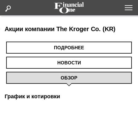
Оформить подписку
Акции компании The Kroger Co. (KR)
Статьи
ПОДРОБНЕЕ
Дайджесты
НОВОСТИ
ОБЗОР
Lifestyle
Мероприятия
График и котировки
Новости
Интервью