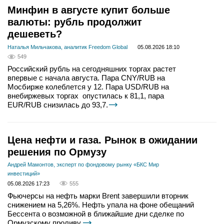
Минфин в августе купит больше
валюты: рубль продолжит
дешеветь?
Наталья Мильчакова, аналитик Freedom Global
05.08.2026 18:10
549
Российский рубль на сегодняшних торгах растет
впервые с начала августа. Пара CNY/RUB на
Мосбирже колеблется у 12. Пара USD/RUB на
внебиржевых торгах опустилась к 81,1, пара
EUR/RUB снизилась до 93,7.
Цена нефти и газа. Рынок в ожидании
решения по Ормузу
Андрей Мамонтов, эксперт по фондовому рынку «БКС Мир
инвестиций»
05.08.2026 17:23
555
Фьючерсы на нефть марки Brent завершили вторник
снижением на 5,26%. Нефть упала на фоне обещаний
Бессента о возможной в ближайшие дни сделке по
Ормузскому проливу.