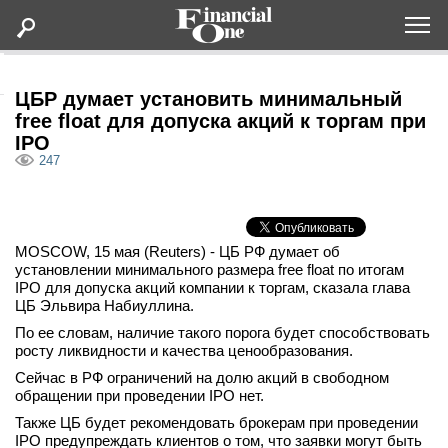
Оформить подписку
ЦБР думает установить минимальный
free float для допуска акций к торгам при
IPO
Статьи
247
Дайджесты
MOSCOW, 15 мая (Reuters) - ЦБ РФ думает об
Lifestyle
установлении минимального размера free float по итогам
IPO для допуска акций компании к торгам, сказала глава
Мероприятия
ЦБ Эльвира Набиуллина.
По ее словам, наличие такого порога будет способствовать
росту ликвидности и качества ценообразования.
Новости
Сейчас в РФ ограничений на долю акций в свободном
обращении при проведении IPO нет.
Интервью
Также ЦБ будет рекомендовать брокерам при проведении
IPO предупреждать клиентов о том, что заявки могут быть