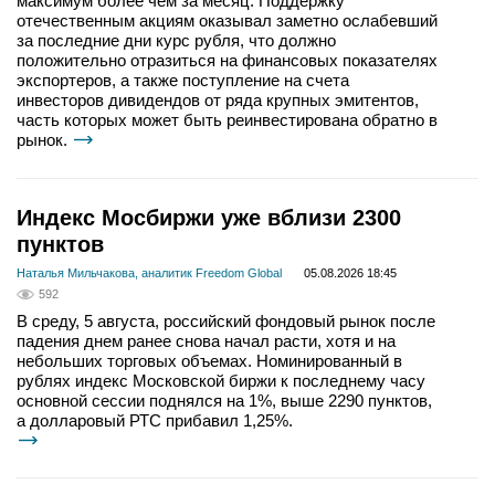
максимум более чем за месяц. Поддержку
отечественным акциям оказывал заметно ослабевший
за последние дни курс рубля, что должно
положительно отразиться на финансовых показателях
экспортеров, а также поступление на счета
инвесторов дивидендов от ряда крупных эмитентов,
часть которых может быть реинвестирована обратно в
рынок.
Индекс Мосбиржи уже вблизи 2300
пунктов
Наталья Мильчакова, аналитик Freedom Global
05.08.2026 18:45
592
В среду, 5 августа, российский фондовый рынок после
падения днем ранее снова начал расти, хотя и на
небольших торговых объемах. Номинированный в
рублях индекс Московской биржи к последнему часу
основной сессии поднялся на 1%, выше 2290 пунктов,
а долларовый РТС прибавил 1,25%.