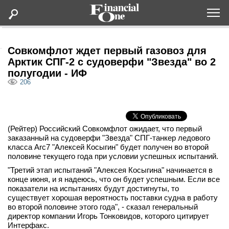
Оформить подписку
Совкомфлот ждет первый газовоз для
Арктик СПГ-2 с судоверфи "Звезда" во 2
полугодии - ИФ
Статьи
206
Дайджесты
(Рейтер) Российский Совкомфлот ожидает, что первый
Lifestyle
заказанный на судоверфи "Звезда" СПГ-танкер ледового
класса Arc7 "Алексей Косыгин" будет получен во второй
Мероприятия
половине текущего года при условии успешных испытаний.
"Третий этап испытаний "Алексея Косыгина" начинается в
конце июня, и я надеюсь, что он будет успешным. Если все
Новости
показатели на испытаниях будут достигнуты, то
существует хорошая вероятность поставки судна в работу
во второй половине этого года", - сказал генеральный
Интервью
директор компании Игорь Тонковидов, которого цитирует
Интерфакс.