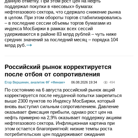
данную отметку. При этом рост цен на нефть
поддержал покупки в «весовых» бумагах
нефтегазового сектора, что сдержало снижение рынка
в целом. При этом обороты торгов стабилизировались
– в последние сессии объемы торгов бумагами из
индекса МосБиржи в рамках всех сессий
удерживаются в районе 83 млрд рублей – чуть ниже
средних значений за последний месяц – порядка 104
млрд руб.
Российский рынок корректируется
после отбоя от сопротивления
Егор Вершинин, аналитик ФГ «Финам»
06.08.2026 19:34
494
По состоянию на 6 августа российский рынок акций
корректируется после неудачной попытки закрепиться
выше 2300 пунктов по Индексу МосБиржи, который
вновь выступил сильным сопротивлением. Давление
оказывает фиксация прибыли, однако рост цен на
нефть примерно на 2,9% оказывает поддержку акциям
нефтегазового сектора. Инфляционная картина при
этом остается благоприятной: низкие темпы роста
потребительских цен поддерживают ожидания