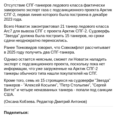
Отсутствие СПГ-танкеров ледового класса фактически
вконтакте
телеграм
заморозило экспорт газа с подсанкционного проекта Арктик
СПГ-2, первая линия которого была построена в декабре
2023 года.
Стать автором
Всего Новатэк законтрактовал 21 танкер ледового класса
Arc7 для вывоза СПГ с проекта Арктик СПГ-2. Судоверфь
Вход
"Звезда" должна была построить 15 танкеров, но сроки
сдачи неоднократно переносились.
Ранее Тонковидов говорил, что Совкомфлот рассчитывает
в 2025 году получить два СПГ-танкера.
Однако остается неясным, сможет ли Новатэк наладить
экспорт с подсанкционного проекта, поскольку пока нет
информации, что уже загруженные на Арктик СПГ-2
танкеры обычного типа нашли покупателей на СПГ.
Кроме того, семь из 15 строящихся на судоверфи "Звезда"
танкеров - "Алексей Косыгин", "Петр Столыпин", "Сергей
Витте" и четыре неназванных танкера - попали под санкции
США.
(Оксана Кобзева. Редактор Дмитрий Антонов)
Поделиться: