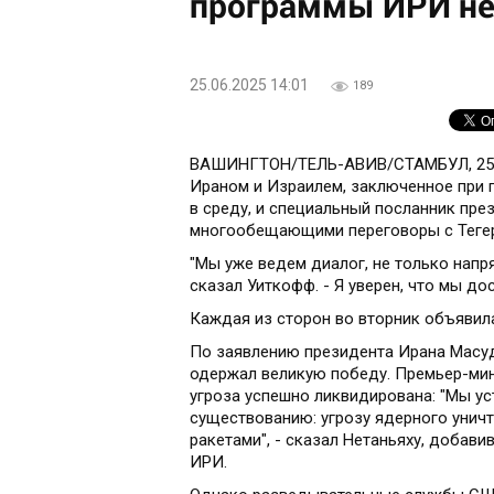
программы ИРИ н
25.06.2025 14:01
189
ВАШИНГТОН/ТЕЛЬ-АВИВ/СТАМБУЛ, 25 ию
Ираном и Израилем, заключенное при п
в среду, и специальный посланник пр
многообещающими переговоры с Тегер
"Мы уже ведем диалог, не только напря
сказал Уиткофф. - Я уверен, что мы д
Каждая из сторон во вторник объявил
По заявлению президента Ирана Масуд
одержал великую победу. Премьер-мин
угроза успешно ликвидирована: "Мы у
существованию: угрозу ядерного уничт
ракетами", - сказал Нетаньяху, добав
ИРИ.