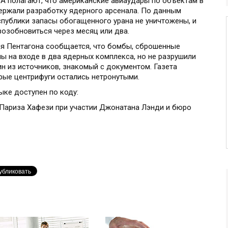
 полагают, что американские авиаудары по объектам в
ержали разработку ядерного арсенала. По данным
спублики запасы обогащенного урана не уничтожены, и
возобновиться через месяц или два.
ия Пентагона сообщается, что бомбы, сброшенные
ы на входе в два ядерных комплекса, но не разрушили
ин из источников, знакомый с документом. Газета
рые центрифуги остались нетронутыми.
ыке доступен по коду:
и Париза Хафези при участии Джонатана Лэнди и бюро