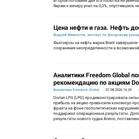
второй половине дня эта попытка не увенч
биржи к вечеру упал на 0,3%, опустившись ни
Цена нефти и газа. Нефть до
Андрей Мамонтов, эксперт по фондовому рынку
Фьючерсы на нефть марки Brent завершили 
сохранения неопределенности и возможной
Аналитики Freedom Global п
рекомендацию по акциям Do
Аналитики Freedom Global
07.08.2026 16:24
Dorian LPG (LPG) продемонстрировала силь
прибыль на акцию превысили консенсус-пр
фрахта на фоне геополитических нарушений
поддержал операционные результаты. Доп
результаты нового судна Areion, поставленн