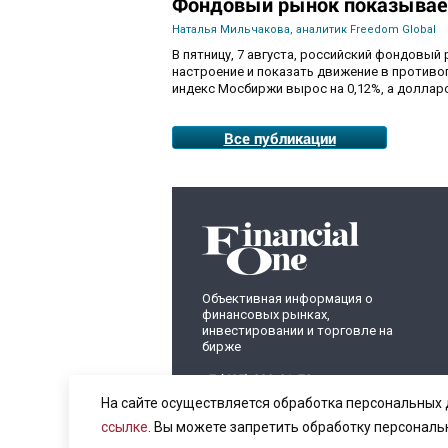
Фондовый рынок показывае
Наталья Мильчакова, аналитик Freedom Global
В пятницу, 7 августа, российский фондовый
настроение и показать движение в противо
индекс Мосбиржи вырос на 0,12%, а долларо
Все публикации
Объективная информация о
финансовых рынках,
инвестировании и торговле на
бирже
+7 (495) 899-01-70
info@fomag.ru
На сайте осуществляется обработка персональных 
ссылке
. Вы можете запретить обработку персональ