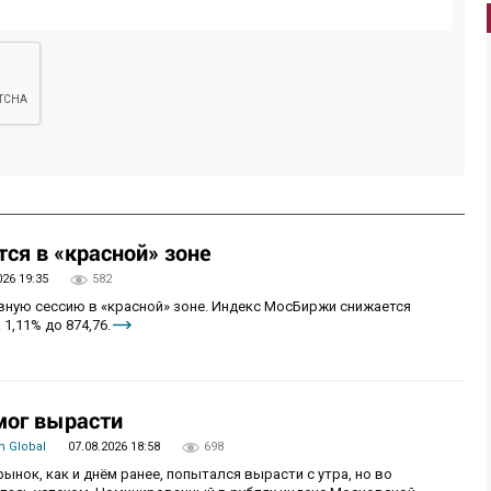
ся в «красной» зоне
026 19:35
582
овную сессию в «красной» зоне. Индекс МосБиржи снижается
 1,11% до 874,76.
мог вырасти
 Global
07.08.2026 18:58
698
рынок, как и днём ранее, попытался вырасти с утра, но во