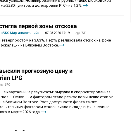
алась успехом. Номинированный в рублях индекс Московской
же 2280 пунктов, а долларовый РТС - на 1,2%.
стигла первой зоны отскока
 «БКС Мир инвестиций»
07.08.2026 17:19
731
четверг ростом на 3,83%. Нефть реализовала отскок на фоне
 эскалации на Ближнем Востоке.
овысили прогнозную цену и
rian LPG
670
ные квартальные результаты: выручка и скорректированная
огнозы. Основным фактором стало резкое повышение ставок
 на Ближнем Востоке. Рост доступности флота также
олнительным фактором стало начало вклада в финансовые
ого в марте 2026 года.