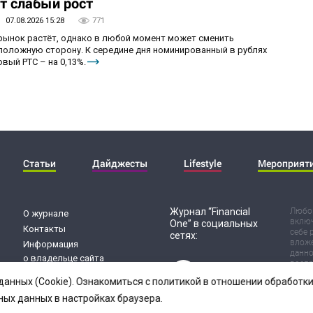
т слабый рост
07.08.2026 15:28
771
 рынок растёт, однако в любой момент может сменить
положную сторону. К середине дня номинированный в рублях
вый РТС – на 0,13%.
Статьи
Дайджесты
Lifestyle
Мероприят
Журнал “Financial
Любог
О журнале
включ
One” в социальных
Контакты
себе 
сетях:
вложе
Информация
данно
о владельце сайта
воспр
Обработка
Испол
данных (Cookie). Ознакомиться с политикой в отношении обработ
риск 
персональных данных
резул
ных данных в настройках браузера.