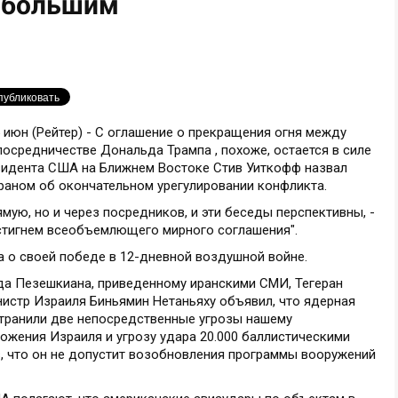
ебольшим
н (Рейтер) - С оглашение о прекращения огня между
осредничестве Дональда Трампа , похоже, остается в силе
езидента США на Ближнем Востоке Стив Уиткофф назвал
аном об окончательном урегулировании конфликта.
мую, но и через посредников, и эти беседы перспективны, -
остигнем всеобъемлющего мирного соглашения".
а о своей победе в 12-дневной воздушной войне.
а Пезешкиана, приведенному иранскими СМИ, Тегеран
истр Израиля Биньямин Нетаньяху объявил, что ядерная
странили две непосредственные угрозы нашему
ожения Израиля и угрозу удара 20.000 баллистическими
ив, что он не допустит возобновления программы вооружений